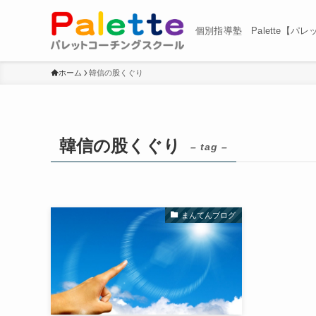
個別指導塾 Palette【パ
ホーム
韓信の股くぐり
韓信の股くぐり
– tag –
まんてんブログ