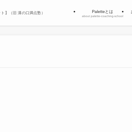
Paletteとは
レット】（旧 溝の口満点塾）
about palette-coaching-school