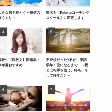
大きな志を持とう～韓信の
塾名を【Paletteコーチング
股くぐり～
スクール】に変更します
高校生【現代文】問題集・
不登校だったY君が、英語
参考書おすすめ
学年１位になるまで ～愛
とは相手を信じ、待ち、そ
して許すこと～